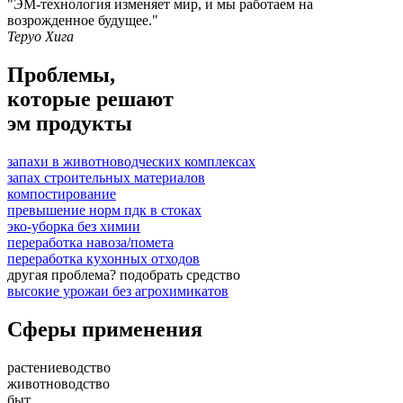
"ЭМ-технология изменяет мир, и мы работаем на
возрожденное будущее."
Теруо Хига
Проблемы,
которые решают
эм продукты
запахи в животноводческих комплексах
запах строительных материалов
компостирование
превышение норм пдк в стоках
эко-уборка без химии
переработка навоза/помета
переработка кухонных отходов
другая проблема?
подобрать средство
высокие урожаи без агрохимикатов
Сферы применения
растениеводство
животноводство
быт