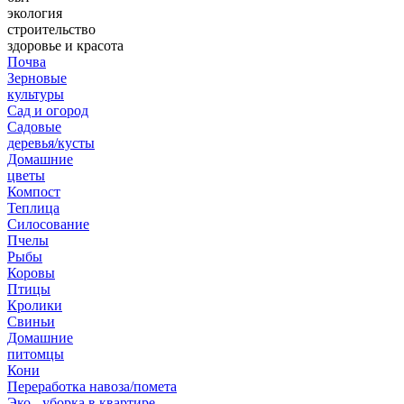
экология
строительство
здоровье и красота
Почва
Зерновые
культуры
Сад и огород
Садовые
деревья/кусты
Домашние
цветы
Компост
Теплица
Силосование
Пчелы
Рыбы
Коровы
Птицы
Кролики
Свиньи
Домашние
питомцы
Кони
Переработка навоза/помета
Эко - уборка в квартире