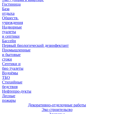
Гостиница
База
отдыха
Обществ.
учреждения
Надворные
туалеты
и септики
Бассейн
Первый биологический дезинфектант
Промышленные
и бытовые
стоки
Септики и
био туалеты
Водоёмы
ТБО
Стихийные
бедствия
Нефтепро-дукты
Лесные
пожары
Декоративно-отделочные работы
Эко строительсво