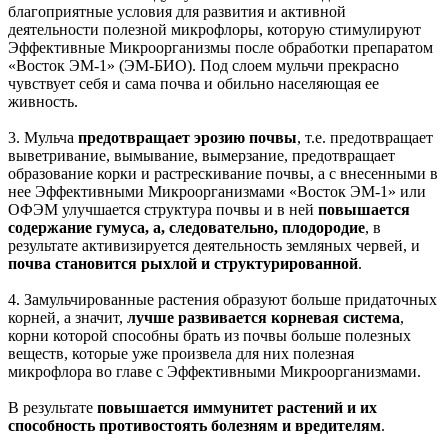
благоприятные условия для развития и активной
деятельности полезной микрофлоры, которую стимулируют
Эффективные Микроорганизмы после обработки препаратом
«Восток ЭМ-1» (ЭМ-БИО). Под слоем мульчи прекрасно
чувствует себя и сама почва и обильно населяющая ее
живность.
3. Мульча
предотвращает эрозию почвы
, т.е. предотвращает
выветривание, вымывание, вымерзание, предотвращает
образование корки и растрескивание почвы, а с внесенными в
нее Эффективными Микроорганизмами «Восток ЭМ-1» или
ОФЭМ улучшается структура почвы и в ней
повышается
содержание гумуса, а, следовательно, плодородие
, в
результате активизируется деятельность земляных червей, и
почва становится рыхлой и структурированной
.
4. Замульчированные растения образуют больше придаточных
корней, а значит,
лучше развивается корневая система
,
корни которой способны брать из почвы больше полезных
веществ, которые уже произвела для них полезная
микрофлора во главе с Эффективными Микроорганизмами.
В результате
повышается иммунитет растений и их
способность противостоять болезням и вредителям
.