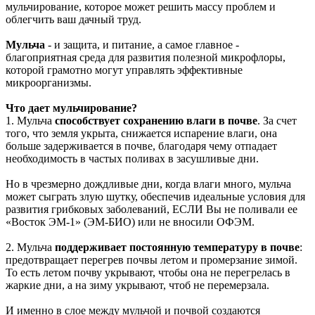
мульчирование, которое может решить массу проблем и
облегчить ваш дачный труд.
Мульча
- и защита, и питание, а самое главное -
благоприятная среда для развития полезной микрофлоры,
которой грамотно могут управлять эффективные
микроорганизмы.
Что дает мульчирование?
1. Мульча
способствует сохранению влаги в почве
. За счет
того, что земля укрыта, снижается испарение влаги, она
больше задерживается в почве, благодаря чему отпадает
необходимость в частых поливах в засушливые дни.
Но в чрезмерно дождливые дни, когда влаги много, мульча
может сыграть злую шутку, обеспечив идеальные условия для
развития грибковых заболеваний, ЕСЛИ Вы не поливали ее
«Восток ЭМ-1» (ЭМ-БИО) или не вносили ОФЭМ.
2. Мульча
поддерживает постоянную температуру в почве
:
предотвращает перегрев почвы летом и промерзание зимой.
То есть летом почву укрывают, чтобы она не перегрелась в
жаркие дни, а на зиму укрывают, чтоб не перемерзала.
И именно в слое между мульчой и почвой создаются