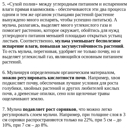
5. «Сухой полив» между углеродным питанием и испарением
влаги прямая взаимосвязь - обеспечиваются эти два процесса
одним и тем же органом устьицами растений (растение
вынуждено много испарять, чтобы успешно питаться). А
мульча, разлагаясь, выделяет много углекислого газа и
помогает растению, которое окружает, обойтись для нужд
углеродного питания меньшей площадью открытых устьиц
листьев. Соответственно,
мульча уменьшает бесполезное
испарение влаги, повышая засухоустойчивость растений
.
То есть мульча, перегнивая, удобряет не только почву, но и
выделяет углекислый газ, являющийся основным питанием
растений.
6. Мульчируя определенным органическим материалом,
можно регулировать кислотности почв
. Например, хвоя
подкисляет почву, обеспечивая лучшие условия для роста
голубики, хвойных растений и других любителей кислых
почв, а древесные опилки, сено или щелочные травы
ощелачивают землю.
7. Мульча
подавляет рост сорняков
, что можно легко
регулировать слоем мульчи. Например, при толщине слоя в 3
см сорняки распространяются только на 22%, при 5 см – до
10%, при 7 см – до 8%.