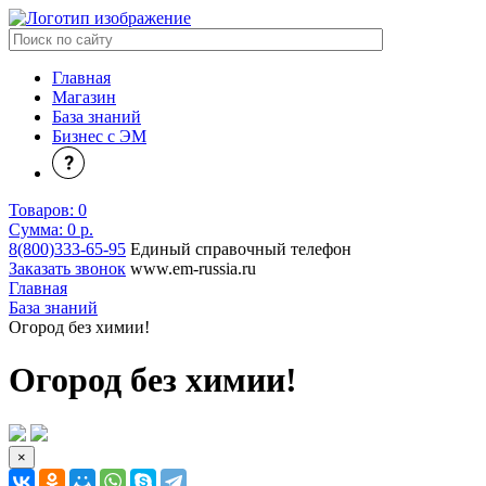
Главная
Магазин
База знаний
Бизнес с ЭМ
Товаров:
0
Сумма: 0
р.
8(800)333-65-95
Единый справочный телефон
Заказать звонок
www.em-russia.ru
Главная
База знаний
Огород без химии!
Огород без химии!
×