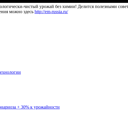
кологически-чистый урожай без химии! Делится полезными сове
рения можно здесь
http://em-russia.ru/
ехнологии
ернариоза + 30% к урожайности