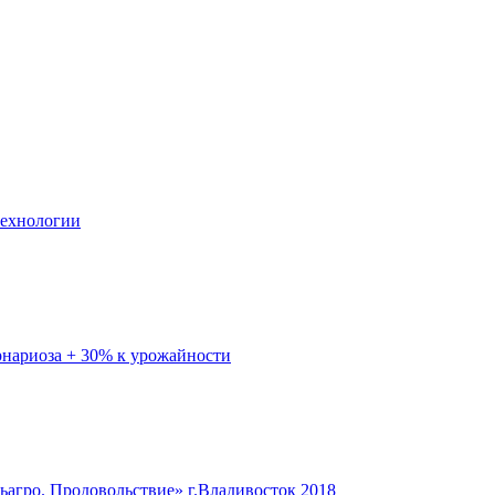
ехнологии
ернариоза + 30% к урожайности
ьагро. Продовольствие» г.Владивосток 2018