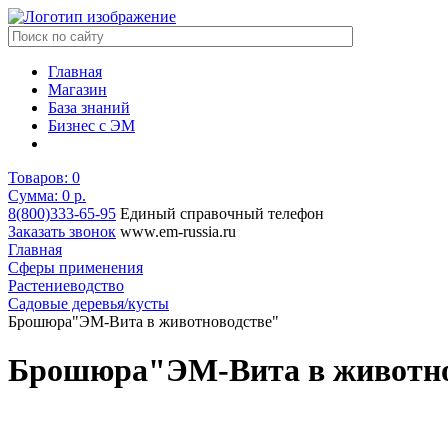
Главная
Магазин
База знаний
Бизнес с ЭМ
Товаров:
0
Сумма: 0
р.
8(800)333-65-95
Единый справочный телефон
Заказать звонок
www.em-russia.ru
Главная
Сферы применения
Растениеводство
Садовые деревья/кусты
Брошюра"ЭМ-Вита в животноводстве"
Брошюра"ЭМ-Вита в животно