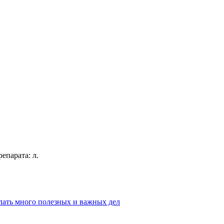
репарата:
л.
лать много полезных и важных дел